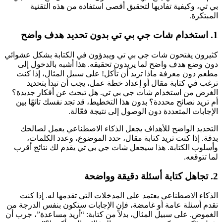
بي تي، وكيفية تفاديها لتحقيق أقصى استفادة من هذه التقنية
المبتكرة.
1. استخدام شات جي بي تي بدون تحديد هدف واضح
كثيرون يفتحون شات جي بي تي ويبدؤون في الكتابة بشكل عشوائي
دون وضع هدف واضح لما يريدون تحقيقه. هذا أشبه بالدخول إلى
مطعم دون معرفة ماذا تريد أن تأكل! على سبيل المثال، إذا كنت
ترغب في كتابة مقال أو إعداد خطة عمل، يجب أن تبدأ بتحديد
الغرض من استخدام شات جي بي تي. هل تبحث عن أفكار جديدة؟
أم تريد نصائح محددة؟ بدون هذا التخطيط، قد تجد نفسك تائهًا بين
الإجابات المتعددة دون الوصول إلى نتيجة فعّالة.
التحديد الواضح للأهداف يجعل الذكاء الاصطناعي يعمل لصالحك
بدقة. إذا كنت تريد كتابة مقال، حدد الموضوع، وعدد الكلمات،
وأسلوب الكتابة. هذا سيجعل شات جي بي تي يقدم لك نتائج أقرب
لما تتوقعه.
2. تجاهل كتابة أسئلة دقيقة وواضحة
الذكاء الاصطناعي يعتمد على المدخلات التي تقدمها له. إذا كنت
تقدم أسئلة عامة أو غامضة، فإن الإجابات ستكون بنفس الدرجة من
الغموض. على سبيل المثال، بدلاً من كتابة: “أريد مساعدة”، جرب أن