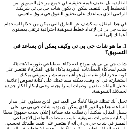
التقليدية بل تضيف قيمة حقيقية في جميع مراحل التسويق. من
التخطيط إلى التنفيذ، يمكن أن يكون شات جي بي تي شريكك
الرقمي الذي يساعدك على تحقيق التفوق في سوق تنافسي.
في هذا المقال، سنكشف عن الطرق التي يمكن من خلالها استخدام
شات جي بي تي لإعداد خطط تسويقية احترافية ترتقي بمستوى
أعمالك إلى القمة.
1. ما هو شات جي بي تي وكيف يمكن أن يساعد في
التسويق؟
شات جي بي تي هو نموذج لغة ذكاء اصطناعي طورته OpenAI،
صُمم لمحاكاة المحادثات البشرية بذكاء فائق. الفكرة لا تقتصر على
كونه مجرد أداة تقنية، بل هو أشبه بمستشار تسويقي يمكنك
استشارته في أي وقت. يمكنه مساعدتك على كتابة نصوص إعلانية،
تحليل البيانات، تقديم توصيات استراتيجية، وحتى ابتكار أفكار جديدة
لحملاتك التسويقية.
تخيل أنك تمتلك فريقًا كاملًا من المبدعين الذين يعملون على مدار
الساعة، هذا هو الدور الذي يمكن أن يؤديه شات جي بي تي. على
سبيل المثال، يمكنك أن تطلب منه صياغة إعلان يجذب جمهورًا معينًا
أو كتابة منشورات تسويقية تناسب منصات التواصل الاجتماعي.
المميز في شات جي بي تي أنه لا يقتصر على تنفيذ طلباتك فحسب،
بل يقدم لك اقتراحات مبتكرة بناءً على أحدث الاتجاهات في السوق.