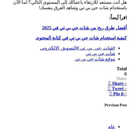
هل أنت مستعد للارتقاء بأعمالك إلى المستوى التالي؟ ابدأ الآن
باستخدام شات جي بي تي وشاهد الفرق بنفسك!
اقرأ أيضاً:
أفضل طرق ربح من شات جي بي تي في 2025
كيفية استخدام شات جي بي تي في كتابة المحتوى
#شات_جي_بي_تي #التسويق_الالكتروني
شات جي بي تي
موقع شات جي بي تي
Total
0
Shares
Share
0
Tweet
0
Pin it
0
Previous Post
عام