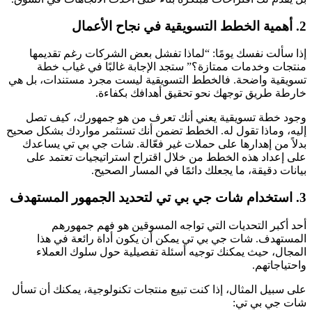
2. أهمية الخطط التسويقية في نجاح الأعمال
إذا سألت نفسك يومًا: “لماذا تفشل بعض الشركات رغم تقديمها
منتجات وخدمات ممتازة؟” ستجد الإجابة غالبًا في غياب خطة
تسويقية واضحة. فالخطط التسويقية ليست مجرد مستندات، بل هي
خارطة طريق توجهك نحو تحقيق أهدافك بكفاءة.
وجود خطة تسويقية يعني أنك تعرف من هو جمهورك، كيف تصل
إليه، وماذا تقول له. الخطط تضمن أنك تستثمر مواردك بشكل صحيح
بدلاً من إهدارها على حملات غير فعّالة. شات جي بي تي يساعدك
على إعداد هذه الخطط من خلال اقتراح استراتيجيات تعتمد على
بيانات دقيقة، ما يجعلك دائمًا في المسار الصحيح.
3. استخدام شات جي بي تي لتحديد الجمهور المستهدف
أحد أكبر التحديات التي تواجه المسوقين هو فهم جمهورهم
المستهدف. شات جي بي تي يمكن أن يكون أداة رائعة في هذا
المجال، حيث يمكنك توجيه أسئلة تفصيلية حول سلوك العملاء
واحتياجاتهم.
على سبيل المثال، إذا كنت تبيع منتجات تكنولوجية، يمكنك أن تسأل
شات جي بي تي: