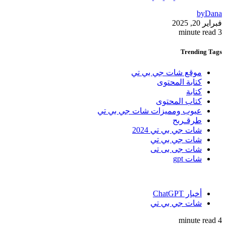
by
Dana
فبراير 20, 2025
3 minute read
Trending
Tags
موقع شات جي بي تي
كتابة المحتوى
كتابة
كتاب المحتوى
عيوب ومميزات شات جي بي تي
طرقـربح
شات جي بي تي 2024
شات جي بي تي
شات جى بى تى
شات gpt
أخبار ChatGPT
شات جي بي تي
4 minute read