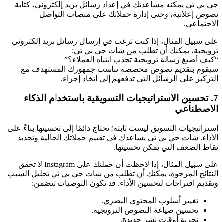
جي بي تي يمكنه مساعدتك في إعداد رسائل بريد إلكتروني، كتابة
نصوص إعلانية، وحتى إدارة حملاتك على منصات التواصل
الاجتماعي.
على سبيل المثال، إذا كنت ترغب في إرسال رسائل بريد إلكتروني
ترويجية، يمكنك أن تطلب من شات جي بي تي:
“كيف أصيغ رسالة ترويجية تجذب انتباه العملاء؟”
سيقوم بتقديم نصوص مخصصة تناسب جمهورك المستهدف مع
التركيز على الرسائل التي تدفعهم إلى اتخاذ إجراء.
7. تحسين الاستراتيجيات التسويقية باستخدام الذكاء
الاصطناعي
استراتيجيات التسويق ليست ثابتة؛ تحتاج دائمًا إلى تحسينها بناءً على
الأداء. شات جي بي تي يساعدك في تقييم حملاتك الحالية وتحديد
نقاط الضعف التي يمكن تحسينها.
على سبيل المثال، إذا لاحظت أن حملتك على Instagram لا تحقق
النتائج المرجوة، يمكنك أن تطلب من شات جي بي تي تحليل السبب
وتقديم اقتراحات لتحسين الأداء. قد تكون التوصيات تتضمن:
تغيير أسلوب المحتوى البصري.
تحسين صياغة النصوص الترويجية.
تجربة أوقات نشر جديدة.