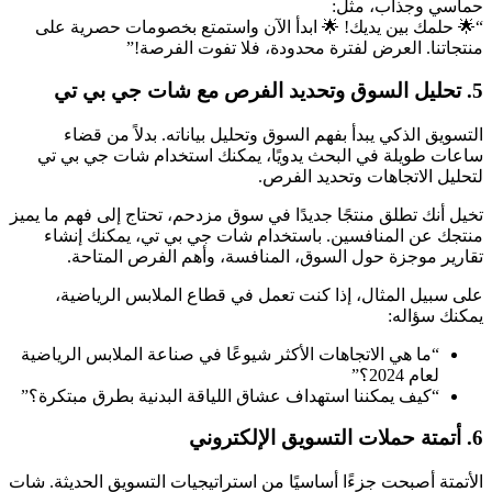
حماسي وجذاب، مثل:
“🌟 حلمك بين يديك! 🌟 ابدأ الآن واستمتع بخصومات حصرية على
منتجاتنا. العرض لفترة محدودة، فلا تفوت الفرصة!”
5. تحليل السوق وتحديد الفرص مع شات جي بي تي
التسويق الذكي يبدأ بفهم السوق وتحليل بياناته. بدلاً من قضاء
ساعات طويلة في البحث يدويًا، يمكنك استخدام شات جي بي تي
لتحليل الاتجاهات وتحديد الفرص.
تخيل أنك تطلق منتجًا جديدًا في سوق مزدحم، تحتاج إلى فهم ما يميز
منتجك عن المنافسين. باستخدام شات جي بي تي، يمكنك إنشاء
تقارير موجزة حول السوق، المنافسة، وأهم الفرص المتاحة.
على سبيل المثال، إذا كنت تعمل في قطاع الملابس الرياضية،
يمكنك سؤاله:
“ما هي الاتجاهات الأكثر شيوعًا في صناعة الملابس الرياضية
لعام 2024؟”
“كيف يمكننا استهداف عشاق اللياقة البدنية بطرق مبتكرة؟”
6. أتمتة حملات التسويق الإلكتروني
الأتمتة أصبحت جزءًا أساسيًا من استراتيجيات التسويق الحديثة. شات