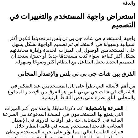
والدقة.
استعراض واجهة المستخدم والتغييرات في
التصميم
واجهة المستخدم في شات جي بي تي بلس تم تحديثها لتكون أكثر
انسيابية وسهولة في الاستخدام. تم تصميم الواجهة بشكل يسهل
على المستخدمين الوصول إلى الميزات الجديدة وإدارة محادثاتهم
بشكل أكثر كفاءة. سواء كنت مستخدمًا جديدًا أو خبيرًا، ستجد أن
التصميم الجديد يجعل التفاعل مع النظام أكثر وضوحًا وسهولة.
الفرق بين شات جي بي تي بلس والإصدار المجاني
من أهم الأسئلة التي تطرأ على بال المستخدمين عند التفكير في
الاشتراك في شات جي بي تي بلس هو الفرق بين الإصدار المدفوع
والمجاني. لنلقِ نظرة على بعض النقاط الرئيسية:
السرعة والاستجابة
: كما ذكرنا سابقًا، واحدة من أكبر الميزات
التي يتمتع بها المستخدمون في النسخة المدفوعة هي السرعة
العالية في الاستجابة، حتى في أوقات الذروة. في الإصدار
المجاني، قد يجد المستخدم نفسه في قائمة انتظار خلال
فترات الطلب العالي، مما يؤثر على تجربة المستخدم ويبطئ
سير العمل. في المقابل، المستخدمون المدفوعون يتمتعون