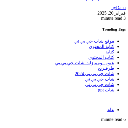
by
Dana
فبراير 20, 2025
3 minute read
Trending
Tags
موقع شات جي بي تي
كتابة المحتوى
كتابة
كتاب المحتوى
عيوب ومميزات شات جي بي تي
طرقـربح
شات جي بي تي 2024
شات جي بي تي
شات جى بى تى
شات gpt
عام
6 minute read