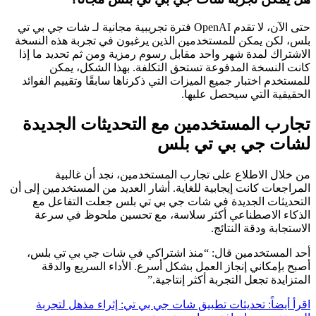
حتى الآن، لا تقدم OpenAI فترة تجريبية مجانية لـ شات جي بي تي
بلس، لكن يمكن للمستخدمين الذين يرغبون في تجربة هذه النسخة
الاشتراك لمدة شهر واحد مقابل رسوم رمزية ومن ثم تحديد ما إذا
كانت النسخة المدفوعة تستحق التكلفة. بهذا الشكل، يمكن
للمستخدم اختبار جميع الميزات التي ذكرناها سابقًا وتقييم الفوائد
الحقيقية التي سيحصل عليها.
تجارب المستخدمين مع التحديثات الجديدة
لشات جي بي تي بلس
من خلال الاطلاع على تجارب المستخدمين، نجد أن غالبية
المراجعات كانت إيجابية للغاية. أشار العديد من المستخدمين إلى أن
التحديثات الجديدة في شات جي بي تي بلس جعلت التفاعل مع
الذكاء الاصطناعي أكثر سلاسة، مع تحسين ملحوظ في سرعة
الاستجابة ودقة النتائج.
أحد المستخدمين قال: “منذ اشتراكي في شات جي بي تي بلس،
أصبح بإمكاني إنجاز العمل بشكل أسرع. الأداء السريع والدقة
المتزايدة تجعل التجربة أكثر إنتاجية.”
اقرأ أيضاً: تحديثات تطبيق شات جي بي تي: إثراء مذهل لتجربة