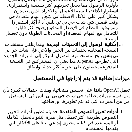
بأولوية الوصول مما يجعل تجربتهم أكثر سلاسة واستمرارية.
استقرار الأداء
: بالنسبة للأعمال أو الأفراد الذين يعتمدون
بشكل كبير على الذكاء الاصطناعي لإنجاز مهام متعددة في
وقت قصير، يتيح شات جي بي تي بلس أداءً أكثر استقرارًا
وموثوقية. النظام في الإصدار المدفوع يصبح أكثر قابلية
للتعامل مع المهام المعقدة أو المحادثات الطويلة دون تعطيل
أو بطء.
إمكانية الوصول إلى التحديثات الجديدة
: بينما يتلقى مستخدمو
النسخة المجانية تحديثات بين الحين والآخر، فإن شات جي بي
تي
بلس
يتيح لمستخدميه الوصول المبكر إلى الميزات الجديدة
التي تطرحها OpenAI. هذا يعني أن المشتركين في النسخة
المدفوعة يحصلون على تجربة أكثر حداثة وابتكارًا.
ميزات إضافية قد يتم إدراجها في المستقبل
تعمل OpenAI دائمًا على تحسين منتجاتها، وهناك احتمالات كبيرة بأن
يتم تقديم ميزات إضافية في شات جي بي تي بلس في المستقبل.
من بين الميزات التي قد يتم تطويرها أو إضافتها:
أدوات تحرير النصوص المتقدمة
: قد يتم تطوير أدوات لتحرير
النصوص بطريقة أكثر تعمقًا، مثل ميزة التنبؤ بالجمل الكاملة
أو المساعدة في كتابة محتوى إبداعي بناءً على الأفكار التي
يقدمها المستخدم.