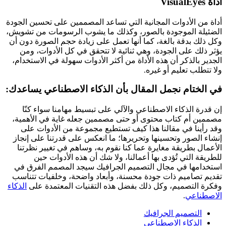
أداة VisualEyes
أداة من الأدوات المجانية التي تساعد المصممين على تحسين الجودة
الضئيلة الموجودة بالصور، وكذلك ما يشوب الرسومات من تشويش،
وكل ذلك بدقة بالغة، كما أنها تعمل على زيادة حجم الصورة دون أن
يؤثر ذلك على الجودة، وهي ثنائية لا تتحقق في كل الأدوات، ومن
الجدير بالذكر أن هذه الأداة من أكثر الأدوات سهولة في الاستخدام،
ولا تتطلب تعليم أو غيره.
في الختام نجمل المقال بأن الذكاء الاصطناعي يساعدك:
إن قدرة الذكاء الاصطناعي والآلي على تبسيط مهامنا سواء كنّا
مصممين أم كتاب محتوى أو حتى مصممين جعله غاية في الأهمية،
وقد رأينا في مقالنا هذا كيف تستطيع مجموعة من الأدوات على
إنشاء الصور وتحسينها وتحريرها؛ ما انعكس على قدرتنا على إنجاز
الأعمال بطريقة مغايرة عما كنا نقوم به، وساهم في تغيير نظرتنا
للطريقة التي تُؤدى بها أعمالنا، ولا شك أن هذه الأدوات حين
استخدامها في مجال التصميم الجرافيك سيجد المصمم الفرق في
تقديم تصاميم ذات جودة محسنة، وأبعاد واضحة، وخلفيات تتناسب
وفكرة التصميم، وكل ذلك بفضل هذه التقنيات المعتمدة على
الذكاء
الاصطناعي
.
التصميم الجرافيك
الذكاء الاصطناعي