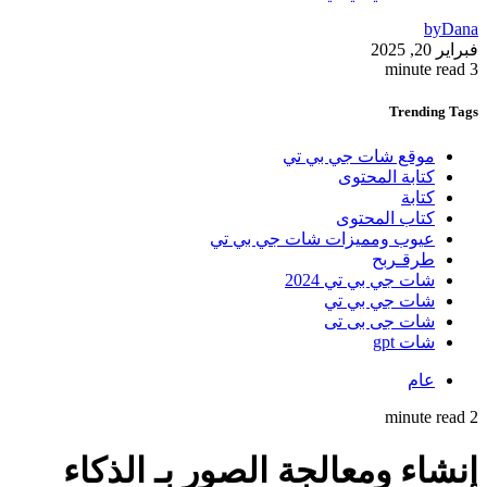
by
Dana
فبراير 20, 2025
3 minute read
Trending
Tags
موقع شات جي بي تي
كتابة المحتوى
كتابة
كتاب المحتوى
عيوب ومميزات شات جي بي تي
طرقـربح
شات جي بي تي 2024
شات جي بي تي
شات جى بى تى
شات gpt
عام
2 minute read
إنشاء ومعالجة الصور بـ الذكاء