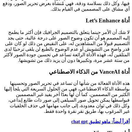
فيها، وكل ذلك بسلاسة ودقة، فهي مُنشأة بغرض تحرير الصور، ودفع
أي مشاق على المصممين في القيام بذلك.
أداة Let’s Enhance
لا شك أن الأمر حينما يتعلق بالتصميم الجرافيك فإن أكثر ما يطمح
إليه المصمم هو أن تكون وضوح الصور على درجة عالية، حتى يجد
التصميم قبولاً من المشاهدين له، على النقيض من ذلك لو كان على
قدر واضحٍ من التشويش أو عدم الوضوح بالطبع لن يلقى ترحبيًا لدى
المتلقين له، فهذه الأداة الرائعة تساعد في تحسين جودة الصور لأكثر
من ستة عشر مرة، وتكبيرها دون أن يزيد ذلك من تشويشها.
أداة VanceAI من الذكاء الاصطناعي
هذه الأداة الفعالة من شأنها أن تساعد في تحرير الصور وتحسينها
بواسطة الذكاء الاصطناعي، فهي من الحلول السريعة التي يلجأ إليها
الكثير من المصممين، كما أن لها بعدًا آخر يفيد غير المصممين
فبواسطها يمكن تحويل صور السيلفي إلى صور ذات طابع إبداعي،
وكل ذلك في ثوان معدودة، إلى جانب مهامها في حذف الخلفيات
غير المرغوب بها، طريق نقر نقرة واحدة فقط.
أقرأ أيضاً: ماهو تطبيق chat gpt