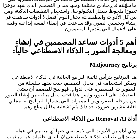
ما سهّلته في ميادين مختلفة ومنها ميدان التصميم، الذي شهِد مؤخرًا
تطورًا ملحوظًا بفضل التكنولوجيا، واستخدام التطبيقات الذكية، ومن
بين كل الأدوات والتطبيقات، نختار اليوم أفضل 5 أدوات ساهمت في
إنشاء وتحسين الصور، وقد ساعدت في إضفاء لمسة إبداعية وفنية
على الأعمال التي يقدمها المصممون.
أهم 5 أدوات تساعد المصممين في إنشاء
ومعالجة الصور بـ الذكاء الاصطناعي حالياً:
برنامج Midjourney
هذا البرنامج يترأس قائمة البرامج الحالية في الذكاء الاصطناعي
ويمكن استخدامه في مجال التصميم، حيث يشهد سلسلة من
التطويرات المستمرة على الدوام، فهو يتيح للمصمم أن ينشئ
التعديلات على الصور، وليس هذا فحسب بل يمكنه من إنشاء الصور
من مرحلة الصفر، ومن المميزات التي يشملها البرنامج أنه مجاني
لغاية عشرين صورة، بعد ذلك يتم تشغليه مقابل مبلغ زهيد.
أداة Removal.AI من الذكاء الاصطناعي
وهي أداة من الأدوات التي لا يستغني عنها أي مصمم في عمله،
تستند إلى تقنيات الذكاء الاصطناعي لإزالة أي خلفيات غير مرغوب