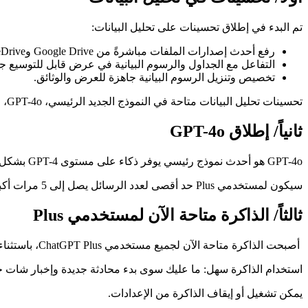
تم البدء في إطلاق تحسينات على تحليل البيانات:
رفع أحدث إصدارات الملفات مباشرةً من Google Drive وMicrosoft OneDrive الشخصي وMicrosoft OneDrive بما في ذلك Sharepoint.
التفاعل مع الجداول والرسوم البيانية في عرض قابل للتوسيع جد
تخصيص وتنزيل الرسوم البيانية جاهزة للعرض والوثائق.
تحسينات تحليل البيانات متاحة في النموذج الجديد الرئيسي، GPT-4o، لمستخدمي شات جي بي تي Plus.
ثانياً/ إطلاق GPT-4o
GPT-4o هو أحدث نموذج رئيسي يوفر ذكاء على مستوى GPT-4 بشكل أسرع بكثير ويحسن قدراته عبر النصوص والصوت والرؤية. حالياً، تم إطلاق القدرات الجديدة للنصوص والصور فقط.
سيكون لمستخدمي Plus حد أقصى لعدد الرسائل يصل إلى 5 مرات أكبر من المستخدمين المجانيين، وسيكون لمستخدمي الفرق والشركات حدود أعلى.
ثالثاً/ الذاكرة متاحة الآن لمستخدمي Plus
أصبحت الذاكرة متاحة الآن لجميع مستخدمي ChatGPT Plus، باستثناء أوروبا وكوريا حيث سيتم إطلاقها قريباً.
استخدام الذاكرة سهل: ما عليك سوى بدء محادثة جديدة وإخبار شات 
يمكن تشغيل أو إيقاف الذاكرة من الإعدادات.