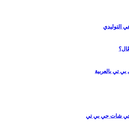
ّال؟
ي تي بالعربية
ة في شات جي بي تي