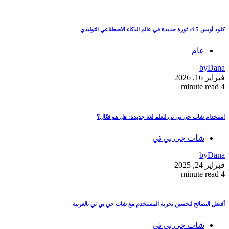
كلود أوبس 4.5: ثورة جديدة في عالم الذكاء الاصطناعي التوليدي
عام
by
Dana
فبراير 16, 2026
4 minute read
استخدام شات جي بي تي لتعلم لغة جديدة: هل هو فعّال؟
شات جي بي تي
by
Dana
فبراير 24, 2025
4 minute read
أفضل النصائح لتحسين تجربة المستخدم مع شات جي بي تي بالعربية
شات جي بي تي