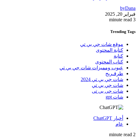
by
Dana
فبراير 20, 2025
3 minute read
Trending
Tags
موقع شات جي بي تي
كتابة المحتوى
كتابة
كتاب المحتوى
عيوب ومميزات شات جي بي تي
طرقـربح
شات جي بي تي 2024
شات جي بي تي
شات جى بى تى
شات gpt
أخبار ChatGPT
عام
2 minute read