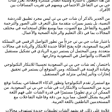
من هذا التطور. باعتباره وسيلة اتصال مبتكرة وفعالة، يعزز شات
جي بي تي التفاعل الاجتماعي ويسهم في تقريب المسافات بين
الأفراد.
من الجدير بالذكر أن شات جي بي تي ليس مجرد تطبيق للدردشة
النصية، بل يتميز بميزات متقدمة مثل التعرف على الصور والترجمة
الفورية والتفاعل مع الصوت، مما يوسع نطاق استخدامه في مختلف
المجالات بما في ذلك التعليم والرعاية الصحية والأعمال.
باعتبار شات جي بي تي جزءاً من تطور التواصل الرقمي في المملكة
العربية السعودية، فإنه يفتح آفاقًا جديدة للابتكار والريادة في مجالات
متعددة. ومن المحتمل أن يستمر دوره الريادي في تشكيل مستقبل
الاتصالات والتواصل في السعودية وخارجها.
باختصار، يُعد شات جي بي تي السعودية تجسيدًا للابتكار التكنولوجي
وقيادة الرقمنة في المملكة، ومن المتوقع أن يستمر في تحقيق
إنجازات وتأثير إيجابي متزايد في المستقبل.
مع استمرار تقدم التكنولوجيا وتطور الذكاء الاصطناعي، يمكننا توقع
مزيد من التحسينات والابتكارات في شات جي بي تي السعودية. من
الممكن أن نرى تطويرًا مستمرًا في قدرة الشات على فهم اللغة
العربية بشكل أفضل، مما يزيد من دقة وفاعلية التفاعلات مع
المستخدمين الناطقين باللغة العربية.
علاوة على ذلك، قد يشهد الشات تطبيقات جديدة تستهدف مجالات