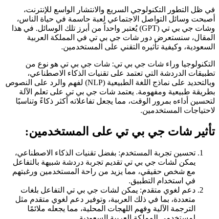
في ظل التطور التكنولوجي السريع والانتشار الواسع للإنترنت،
أصبحت وسائل التواصل الاجتماعي لعبة حاسمة في حياة الناس،
وشات جي بي تي (GPT) يُعتبر واحداً من أبرز تلك الوسائل. في هذا
المقال، سنستعرض دور شات جي بي تي في المملكة العربية
السعودية، وكيفية تأثيره التقني على المستخدمين.
التكنولوجيا وراء شات جي بي تي: شات جي بي تي هو نوع من
تطبيقات الدردشة التي تعتمد على تقنيات الذكاء الاصطناعي،
وبالتحديد على نماذج اللغة الطبيعية (NLP) لفهم والرد على النصوص
بطريقة طبيعية ومفهومة. يعتمد شات جي بي تي على تعلم الآلة
لتحسين أداءه بمرور الوقت، مما يجعل تفاعلاته أكثر ذكاءً وتناسبًا
لاحتياجات المستخدمين.
تأثير شات جي بي تي على المستخدمين:
تحسين تجربة المستخدم: بفضل تقنيات الذكاء الاصطناعي،
يمكن لشات جي بي تي تقديم تجربة دردشة شبيهة بالتفاعل
مع شخص حقيقي، مما يزيد من راحة المستخدمين ورغبتهم
في استخدام التطبيق.
دعم لغوي متقدم: يمكن لشات جي بي تي التفاعل بلغات
متعددة، بما في ذلك العربية، وتوفير دعم لغوي متقدم مثل
الترجمة الآلية وفهم اللهجات المحلية، مما يجعله ملائمًا
لمستخدمي المملكة العربية السعودية.