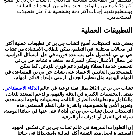
أكثر ذكاءً مع مرور الوقت، حيث يتعلم من المحادثات السابقة
ويستطيع تقديم إجابات أكثر دقة وشخصية بناءً على تفضيلات
المستخدمين.
التطبيقات العملية
بفضل هذه التحديثات، أصبح لتشات جي بي تي تطبيقات عملية أكثر
في مجالات مختلفة. في التعليم، يمكن للطلاب الاستفادة من تشات
جي بي تي للحصول على مساعدة فورية في حل المسائل الدراسية.
في مجال الأعمال، يمكن للشركات استخدام تشات جي بي تي
لتحسين خدمة العملاء وتوفير دعم فوري للزبائن. كما يمكن
للمستخدمين العاديين الاعتماد على تشات جي بي تي للمساعدة في
المهام اليومية مثل تنظيم الجدول الزمني وإعداد قوائم المهام.
تشات جي بي تي 2024 يمثل نقلة نوعية في عالم
الذكاء الاصطناعي
،
بفضل التحسينات الكبيرة في الدقة والفهم، والدعم المتعدد للغات،
والتكامل مع تطبيقات الطرف الثالث، وتحسينات واجهة المستخدم،
وتعزيز الأمن والخصوصية، والقدرة على التعلم المستمر. هذه
التحديثات تجعل تشات جي بي تي أداة لا غنى عنها في حياتنا اليومية،
سواء في العمل أو الدراسة أو الترفيه.
إن التطورات السريعة في عالم تشات جي بي تي تعكس الجهود
المستمرة لجعل هذه التقنية أكثر فعالية واستخدامًا في حياتنا