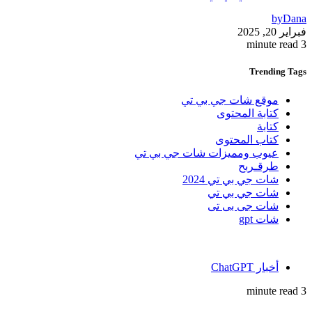
by
Dana
فبراير 20, 2025
3 minute read
Trending
Tags
موقع شات جي بي تي
كتابة المحتوى
كتابة
كتاب المحتوى
عيوب ومميزات شات جي بي تي
طرقـربح
شات جي بي تي 2024
شات جي بي تي
شات جى بى تى
شات gpt
أخبار ChatGPT
3 minute read