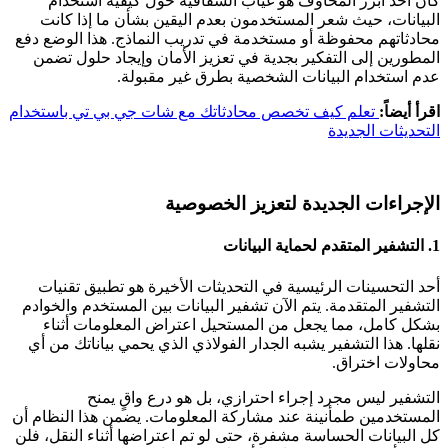
كان أحد أبرز المخاوف هو غياب الشفافية حول كيفية استخدام
البيانات، حيث شعر المستخدمون بعدم اليقين بشأن ما إذا كانت
محادثاتهم محفوظة أو مستخدمة في تدريب النماذج. هذا الوضع دفع
المطورين إلى التفكير بجدية في تعزيز الأمان وإيجاد حلول تضمن
عدم استخدام البيانات الشخصية بطرق غير مقبولة.
اقرأ أيضاً:
تعلم كيف تخصص محادثاتك مع شات جي بي تي باستخدام
التحديثات الجديدة
الإجراءات الجديدة لتعزيز الخصوصية
1. التشفير المتقدم لحماية البيانات
أحد التحسينات الرئيسية في التحديثات الأخيرة هو تطبيق تقنيات
التشفير المتقدمة. يتم الآن تشفير البيانات بين المستخدم والخوادم
بشكل كامل، مما يجعل من المستحيل اعتراض المعلومات أثناء
نقلها. هذا التشفير يشبه الجدار الفولاذي الذي يحمي بياناتك من أي
محاولات اختراق.
التشفير ليس مجرد إجراء احترازي، بل هو درع واقٍ يمنح
المستخدمين طمأنينة عند مشاركة المعلومات. يضمن هذا النظام أن
كل البيانات الحساسة مشفرة، حتى لو تم اعتراضها أثناء النقل، فلن