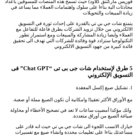
فوريس ماركتنق كلاود) حيث تسمح هذه المنصات للمسوقين باعداد
محادثات الية بناءا على سلوك واهتمامات العملاء مما يساعد في
زيادة المبيعات والتحويلات
يتمتع شات جي بي تي بالقدرة على إحداث ثورة في التسويق
الالكتروني من خلال تزويد الشركات بطرق فاعلة للتفاعل مع
العملاء وايضا زيادة المشاركة والمبيعات ومع استمرار تطور
التكنولوجيا ستزادد قوة وفائدة للشركات التي تهدف الى تحقيق
فائدة كبيرة من جهود التسويق الالكتروني
5 طرق لإستخدام شات جى بى تى “Chat GPT” فى
التسويق الإلكتروني
1. تشكيل صيغ إكسل المعقدة
مع الأوراق الأكثر تعقيدًا وامكانية أن تكون الصيغ مملة أو صعبة.
وانك مؤكدا أمضيت ساعات لا تعد في تصحيح الأخطاء أو محاولة
صياغة الصيغ من أوراق متعددة.
خيارك الانسب اللجوء الى شات جي بي تي حيث انه قادر على
مساعدتك بناءا على تعليمات محددة وانشاء صيغ مع تفسيرات