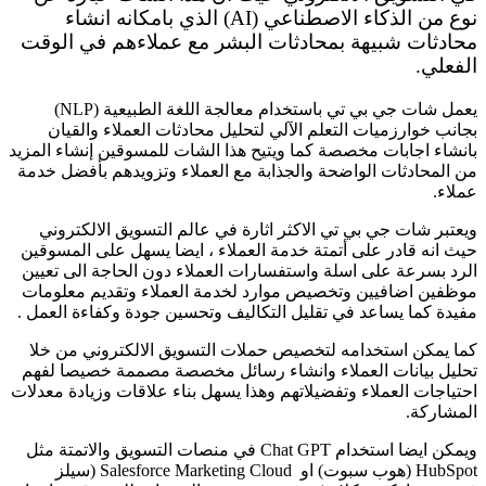
نوع من الذكاء الاصطناعي (AI) الذي بامكانه انشاء
محادثات شبيهة بمحادثات البشر مع عملاءهم في الوقت
الفعلي.
يعمل شات جي بي تي باستخدام معالجة اللغة الطبيعية (NLP)
بجانب خوارزميات التعلم الآلي لتحليل محادثات العملاء والقيان
بانشاء اجابات
مخصصة كما ويتيح هذا الشات للمسوقين إنشاء المزيد
من المحادثات الواضحة والجذابة مع العملاء وتزويدهم بأفضل خدمة
عملاء.
ويعتبر شات جي بي تي الاكثر اثارة في عالم التسويق الالكتروني
حيث انه قادر على أتمتة خدمة العملاء ، ايضا يسهل على المسوقين
الرد بسرعة على اسلة واستفسارات العملاء دون الحاجة الى تعيين
موظفين اضافيين وتخصيص موارد لخدمة العملاء وتقديم معلومات
مفيدة كما يساعد في تقليل التكاليف وتحسين جودة وكفاءة العمل .
كما يمكن استخدامه لتخصيص حملات التسويق الالكتروني من خلا
تحليل بيانات العملاء وانشاء رسائل مخصصة مصممة خصيصا لفهم
احتياجات العملاء وتفضيلاتهم وهذا يسهل بناء علاقات وزيادة معدلات
المشاركة.
ويمكن ايضا استخدام Chat GPT في منصات التسويق والاتمتة مثل
HubSpot (هوب سبوت) او Salesforce Marketing Cloud (سيلز