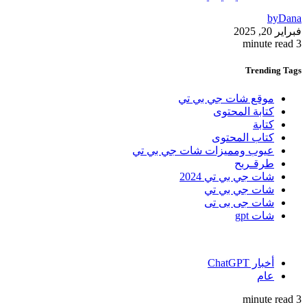
by
Dana
فبراير 20, 2025
3 minute read
Trending
Tags
موقع شات جي بي تي
كتابة المحتوى
كتابة
كتاب المحتوى
عيوب ومميزات شات جي بي تي
طرقـربح
شات جي بي تي 2024
شات جي بي تي
شات جى بى تى
شات gpt
أخبار ChatGPT
عام
3 minute read