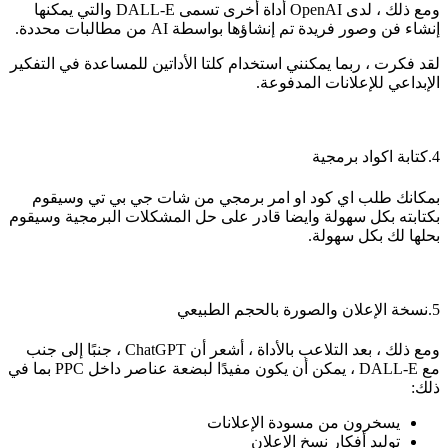
ومع ذلك ، لدى OpenAI أداة أخرى تسمى DALL-E والتي يمكنها
إنشاء فن وصور فريدة تم إنشاؤها بواسطة AI من مطالبات محددة.
لقد فكرت ، ربما يمكنني استخدام كلتا الأداتين للمساعدة في التفكير
الإبداعي للإعلانات المدفوعة.
4.كتابة اكواد برمجية
بمكانك طلب اي كود او امر برمجي من شات جي بي تي وسيقوم
بكتابته بكل سهولة وايضا قادر على حل المشكلات البرمجية وسيقوم
بحلها لك بكل سهولة.
5.نسخة الإعلان والصورة بالحجم الطبيعي
ومع ذلك ، بعد التلاعب بالأداة ، أشعر أن ChatGPT ، جنبًا إلى جنب
مع DALL-E ، يمكن أن يكون مفيدًا لبضعة عناصر داخل PPC بما في
ذلك:
يسخرون من مسودة الإعلانات
توليد أفكار نسخ الإعلان