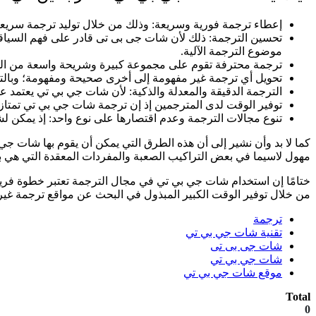
إعطاء ترجمة فورية وسريعة: وذلك من خلال توليد ترجمة سريعة ف
تحسين الترجمة: ذلك لأن شات جى بى تى قادر على فهم السياقا
موضوع الترجمة الآلية.
ترجمة محترفة تقوم على مجموعة كبيرة وشريحة واسعة من المعل
تحويل أي ترجمة غير مفهومة إلى أخرى صحيحة ومفهومة؛ وبالتال
الترجمة الدقيقة والمعدلة والذكية: لأن شات جي بي تي يعتمد على
توفير الوقت لدى المترجمين إذ إن ترجمة شات جي بي تي تمتاز
تنوع مجالات الترجمة وعدم اقتصارها على نوع واحد: إذ يمكن ل
كما لا بد وأن نشير إلى أن هذه الطرق التي يمكن أن يقوم بها شات جي 
مهول لاسيما في بعض التراكيب الصعبة والمفردات المعقدة التي هي ب
ختامًا إن استخدام شات جي بي تي في مجال الترجمة تعتبر خطوة فري
من خلال توفير الوقت الكبير المبذول في البحث عن مواقع ترجمة غير 
ترجمة
تقنية شات جي بي تي
شات جى بى تى
شات جي بي تي
موقع شات جي بي تي
Total
0