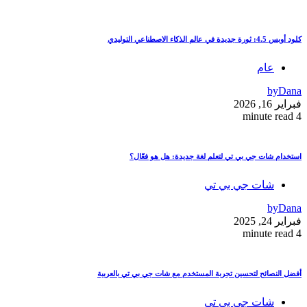
كلود أوبس 4.5: ثورة جديدة في عالم الذكاء الاصطناعي التوليدي
عام
by
Dana
فبراير 16, 2026
4 minute read
استخدام شات جي بي تي لتعلم لغة جديدة: هل هو فعّال؟
شات جي بي تي
by
Dana
فبراير 24, 2025
4 minute read
أفضل النصائح لتحسين تجربة المستخدم مع شات جي بي تي بالعربية
شات جي بي تي