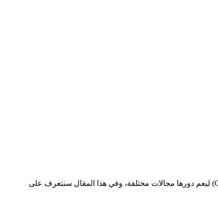
تقنيات الذكاء الاصطناعي التي بدأت تتصدر عصر التقنية الحديثة تبرز من بين هذه الابتكارات تقنية شات جي بي تي (Chat GPT) ليعم دورها مجالات مختلفة، وفي هذا المقال سنتعرف على