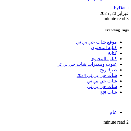
by
Dana
فبراير 20, 2025
3 minute read
Trending
Tags
موقع شات جي بي تي
كتابة المحتوى
كتابة
كتاب المحتوى
عيوب ومميزات شات جي بي تي
طرقـربح
شات جي بي تي 2024
شات جي بي تي
شات جى بى تى
شات gpt
عام
2 minute read