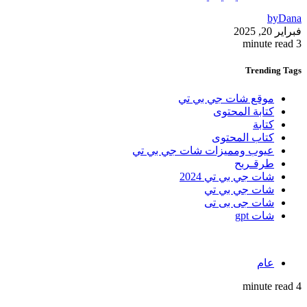
by
Dana
فبراير 20, 2025
3 minute read
Trending
Tags
موقع شات جي بي تي
كتابة المحتوى
كتابة
كتاب المحتوى
عيوب ومميزات شات جي بي تي
طرقـربح
شات جي بي تي 2024
شات جي بي تي
شات جى بى تى
شات gpt
عام
4 minute read