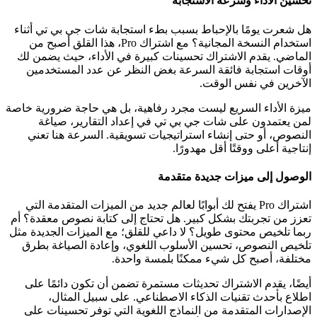
تحسين الأداء وسرعة الاستجابة
هل شعرت يومًا بالإحباط بسبب بطء استجابة شات جي بي تي أثناء
استخدام النسخة المجانية؟ مع اشتراك Pro، هذا القلق أصبح من
الماضي. يقدم الاشتراك تحسينات كبيرة في الأداء، حيث يضمن لك
أوقات استجابة فائقة السرعة بغض النظر عن عدد المستخدمين
الآخرين في نفس الوقت.
ميزة الأداء السريع ليست مجرد رفاهية، بل هي حاجة ضرورية خاصة
لمن يعتمدون على شات جي بي تي في إعداد التقارير، صياغة
النصوص، أو حتى إنشاء استراتيجيات تسويقية. السرعة هنا تعني
إنتاجية أعلى ووقتًا أقل مهدورًا.
الوصول إلى ميزات جديدة متقدمة
اشتراك Pro يفتح لك أبوابًا لعالم جديد من الميزات المتقدمة التي
تعزز من تجربتك بشكل كبير. هل تحتاج إلى كتابة نصوص معقدة؟ أم
ربما تلخيص محتوى طويل؟ لا داعي للقلق؛ مع الميزات الجديدة مثل
تلخيص النصوص، تحسين الأسلوب اللغوي، وإعادة الصياغة بطرق
مختلفة، أصبح كل شيء ممكنًا بلمسة واحدة.
أيضًا، يقدم الاشتراك تحديثات مستمرة تضمن أن تكون دائمًا على
اطلاع بأحدث تقنيات الذكاء الاصطناعي. على سبيل المثال،
الإصدارات المتقدمة من النماذج اللغوية التي توفر تحسينات على