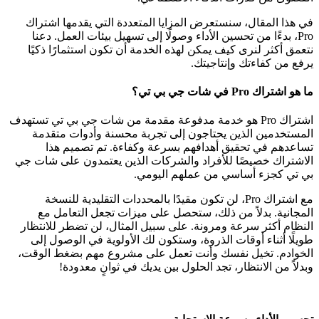
في هذا المقال، سنستعرض المزايا المتعددة التي يقدمها اشتراك
Pro، بدءًا من تحسين الأداء وصولًا إلى تسهيل بيئات العمل. دعنا
نتعمق أكثر لنرى كيف يمكن لهذه الخدمة أن تكون استثمارًا ذكيًا
يرفع من كفاءتك وإنتاجيتك.
ما هو اشتراك Pro في شات جي بي تي؟
اشتراك Pro هو خدمة مدفوعة مقدمة من شات جي بي تي تستهدف
المستخدمين الذين يحتاجون إلى تجربة محسنة وأدوات متقدمة
تساعدهم في تحقيق أهدافهم بسرعة وكفاءة. تم تصميم هذا
الاشتراك خصيصًا للأفراد والشركات الذين يعتمدون على شات جي
بي تي كجزء أساسي من عملهم اليومي.
مع اشتراك Pro، لن تكون مقيدًا بالمحددات التقليدية للنسخة
المجانية. بدلاً من ذلك، ستحصل على ميزات تجعل التعامل مع
النظام أكثر سرعة ومرونة. على سبيل المثال، لن تضطر للانتظار
طويلًا أثناء أوقات الذروة، وستكون لك الأولوية في الوصول إلى
الخوادم. تخيل نفسك وأنت تعمل على مشروع مهم بضغط الوقت،
وبدلاً من الانتظار، تجد الحلول بين يديك في ثوانٍ معدودة!