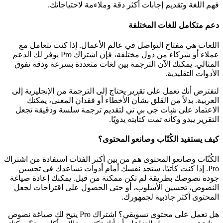
فهم اللغة وتقديم إجابات أكثر دقة وملاءمة لاحتياجاتك.
دعم متكامل للغات المختلفة
اللغات هي مفتاح التواصل في عالم الأعمال. إذا كنت تتعامل مع
عملاء أو شركاء من دول مختلفة، فإن اشتراك Pro يوفر لك الدعم
المثالي. يمكنك الآن الترجمة بين لغات متعددة بسرعة ودقة تفوق
الأدوات التقليدية.
لنفترض أنك تعمل على تقرير يحتاج إلى الترجمة من الإنجليزية إلى
العربية. بدلاً من القلق بشأن الأخطاء أو فقدان المعنى، يمكنك
الاعتماد على شات جي بي تي لتقديم ترجمة سلسة ودقيقة تجعل
التقرير يبدو وكأنه تمت كتابته يدويًا.
كيف يستفيد الكُتّاب وصانعو المحتوى؟
الكُتّاب وصانعو المحتوى هم من بين أكثر الفئات استفادة من اشتراك
Pro. إذا كنت كاتبًا، ستجد نفسك أمام أدوات تساعدك في تحسين
جودة نصوصك بطريقة لم تكن ممكنة من قبل. يمكنك إعادة صياغة
النصوص، تحسين الأسلوب، أو حتى الحصول على اقتراحات لجعل
المحتوى أكثر جاذبية لجمهورك.
هل تعمل على محتوى تسويقي؟ اشتراك Pro يتيح لك صياغة نصوص