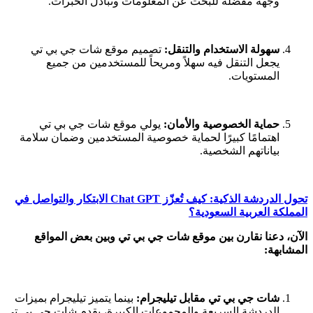
وجهة مفضلة للبحث عن المعلومات وتبادل الخبرات.
سهولة الاستخدام والتنقل:
تصميم موقع شات جي بي تي
يجعل التنقل فيه سهلاً ومريحاً للمستخدمين من جميع
المستويات.
حماية الخصوصية والأمان:
يولي موقع شات جي بي تي
اهتمامًا كبيرًا لحماية خصوصية المستخدمين وضمان سلامة
بياناتهم الشخصية.
تحول الدردشة الذكية: كيف تُعزّز Chat GPT الابتكار والتواصل في
المملكة العربية السعودية؟
الآن، دعنا نقارن بين موقع شات جي بي تي وبين بعض المواقع
المشابهة:
شات جي بي تي مقابل تيليجرام:
بينما يتميز تيليجرام بميزات
الدردشة السريعة والمجموعات الكبيرة، يقدم شات جي بي تي