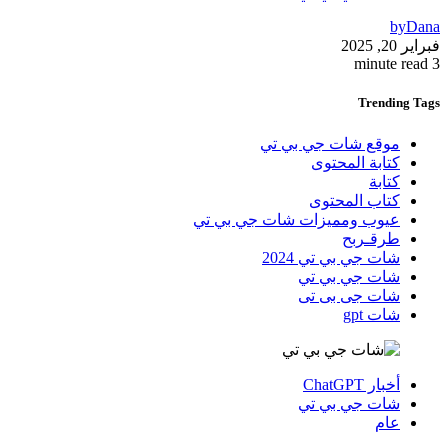
by
Dana
فبراير 20, 2025
3 minute read
Trending
Tags
موقع شات جي بي تي
كتابة المحتوى
كتابة
كتاب المحتوى
عيوب ومميزات شات جي بي تي
طرقـربح
شات جي بي تي 2024
شات جي بي تي
شات جى بى تى
شات gpt
أخبار ChatGPT
شات جي بي تي
عام