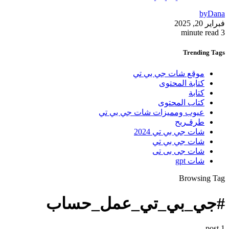
by
Dana
فبراير 20, 2025
3 minute read
Trending
Tags
موقع شات جي بي تي
كتابة المحتوى
كتابة
كتاب المحتوى
عيوب ومميزات شات جي بي تي
طرقـربح
شات جي بي تي 2024
شات جي بي تي
شات جى بى تى
شات gpt
Browsing Tag
#جي_بي_تي_عمل_حساب
1 post